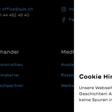
:
office@sjw.ch
Instagram
41 44 462 49 40
Facebook
handel
Media
gsvorschau
Auszeichnungen
material
Rezensionen
Cookie Hi
echpartner
Medienmitteilungen
Unsere Webseit
Geschichten! A
keine Spuren i
Wir nehmen den