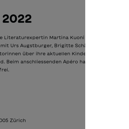
 2022
ie Literaturexpertin Martina Kuoni präsentiert unse
it Urs Augstburger, Brigitte Schär, Wanda Dufner
torinnen über ihre aktuellen Kinder- und Jugendbü
nd. Beim anschliessenden Apéro haben Sie Gelegenhe
rei.
8005 Zürich