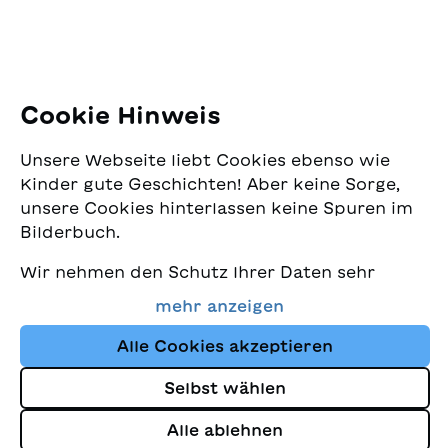
E-Mail:
office@sjw.ch
Tel: +41 44 462 49 40
Folgen Sie uns
Cookie Hinweis
Instagram
Unsere Webseite liebt Cookies ebenso wie
Facebook
Kinder gute Geschichten! Aber keine Sorge,
unsere Cookies hinterlassen keine Spuren im
Lieferservice
Bilderbuch.
Wir nehmen den Schutz Ihrer Daten sehr
Buchhandel
ernst und wollen gleichzeitig, dass Sie bei
mehr anzeigen
uns immer die besten Kinderbücher finden.
Media
Diese Website nutzt Cookies und andere
Alle Cookies akzeptieren
Tracking-Technologien, um den Shop ständig
Selbst wählen
zu verbessern und Ihnen Geschichten
Impressum
anzuzeigen, die auf Ihre Interessen
Alle ablehnen
Datenschutz
abgestimmt sind.