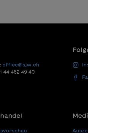
Folgen Sie uns
:
office@sjw.ch
Instagram
41 44 462 49 40
Facebook
handel
Media
gsvorschau
Auszeichnungen