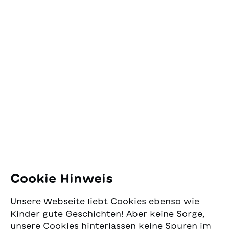
Kontakt
SJW Schweizerisches
Jugendschriftenwerk
Pfingstweidstrasse 16
8005 Zürich
E-Mail:
office@sjw.ch
Tel: +41 44 462 49 40
Folgen Sie uns
Cookie Hinweis
Instagram
Unsere Webseite liebt Cookies ebenso wie
Facebook
Kinder gute Geschichten! Aber keine Sorge,
unsere Cookies hinterlassen keine Spuren im