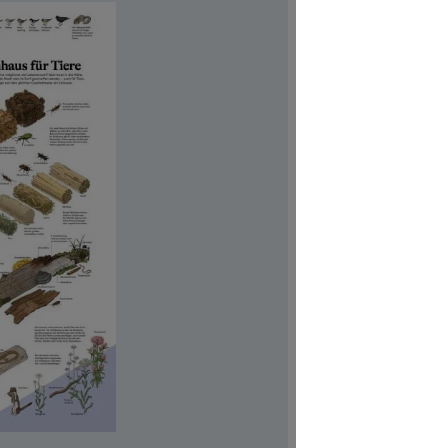
Hoch
Verfügb
Autor:in
Yo
Illustrator:
Produktn
CHF 5.00
Preise inkl
Poster
Produkt Anzah