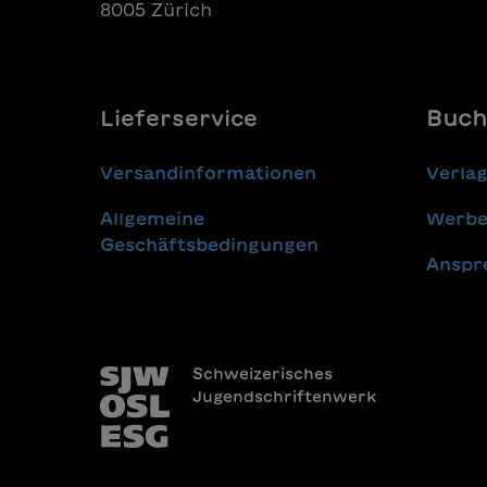
Diversität anerkennt und ihre
8005 Zürich
Verschiedenartigkeit als
Bereicherung wahrnimmt.
Lieferservice
Buch
Versandinformationen
Verla
Allgemeine
Werbe
Geschäftsbedingungen
Anspr
Schweizerisches
Jugendschriftenwerk