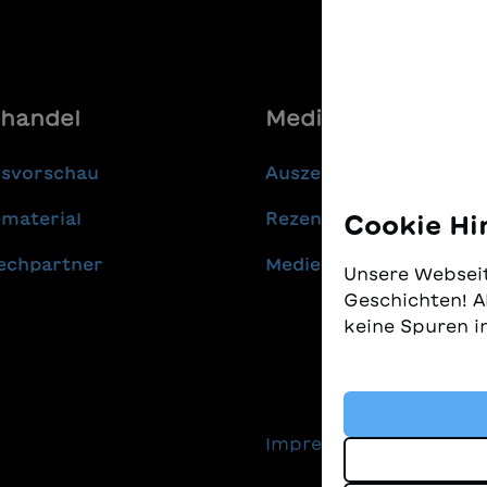
handel
Media
gsvorschau
Auszeichnungen
material
Rezensionen
Cookie Hi
echpartner
Medienmitteilungen
Unsere Webseit
Geschichten! A
keine Spuren i
Wir nehmen den
gleichzeitig, 
finden. Diese 
Impressum
Daten
Technologien, 
Geschichten an