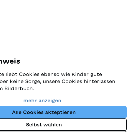
nweis
e liebt Cookies ebenso wie Kinder gute
ber keine Sorge, unsere Cookies hinterlassen
m Bilderbuch.
 Schutz Ihrer Daten sehr ernst und wollen
mehr anzeigen
dass Sie bei uns immer die besten Kinderbücher
Alle Cookies akzeptieren
Website nutzt Cookies und andere Tracking-
schutz
um den Shop ständig zu verbessern und Ihnen
Selbst wählen
zuzeigen, die auf Ihre Interessen abgestimmt