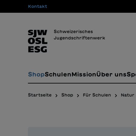
Kontakt
springen
Zur Hauptnavigation springen
Schweizerisches
Jugendschriftenwerk
Shop
Schulen
Mission
Über uns
Sp
Startseite
Shop
Für Schulen
Natur 