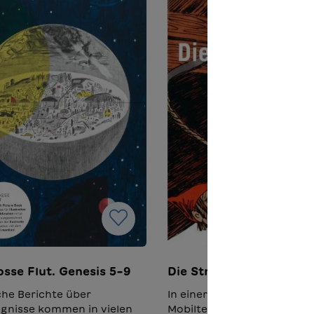
osse Flut. Genesis 5–9
Die Streikglocke
he Berichte über
In einer Zeit, in der es noch
ignisse kommen in vielen
Mobiltelefone und Comput