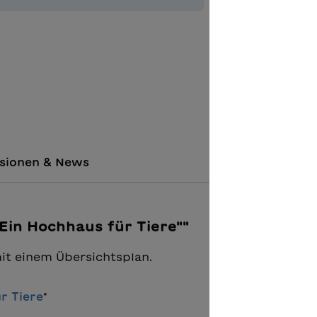
Zur Merkl
sionen & News
Ein Hochhaus für Tiere""
it einem Übersichtsplan.
r Tiere
"