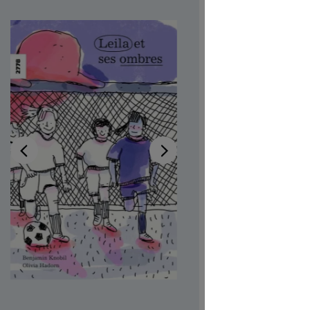
Verfügb
Autor:in
Be
Illustrator:
Auch verfü
Produktn
CHF 7.00
Preise inkl
Softcover,
Produkt Anzah