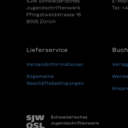
SJW Schweizerisches
E-Mail
dans un
Jugendschriftenwerk
Tel: +
l’ennem
Pfingstweidstrasse 16
texte q
ses pro
8005 Zürich
Lieferservice
Buch
Versandinformationen
Verla
Allgemeine
Werbe
Geschäftsbedingungen
Anspr
Schweizerisches
Jugendschriftenwerk