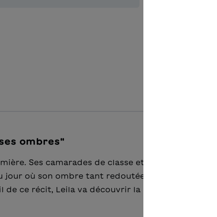
Zur Merkl
 ses ombres"
lumière. Ses camarades de classe et le prof de gym l
au jour où son ombre tant redoutée lui échappe pou
l de ce récit, Leila va découvrir la part d’ombre de