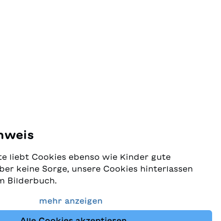
chuteTraduction : Philippe
isant à
Jaccottet
ontaine
nweis
e liebt Cookies ebenso wie Kinder gute
ber keine Sorge, unsere Cookies hinterlassen
m Bilderbuch.
 Schutz Ihrer Daten sehr ernst und wollen
mehr anzeigen
dass Sie bei uns immer die besten Kinderbücher
Alle Cookies akzeptieren