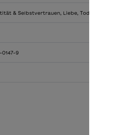
tität & Selbstvertrauen, Liebe, Tod & Trennung
-0147-9