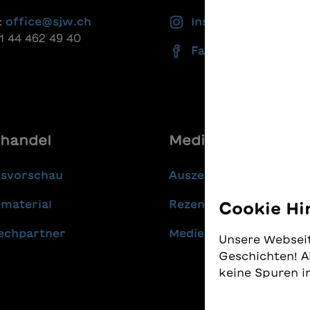
:
office@sjw.ch
Instagram
41 44 462 49 40
Facebook
handel
Media
gsvorschau
Auszeichnungen
material
Rezensionen
Cookie Hi
echpartner
Medienmitteilungen
Unsere Webseit
Geschichten! A
keine Spuren i
Wir nehmen den