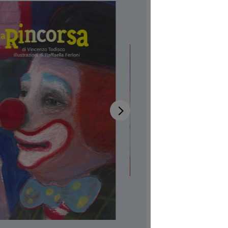
Verfügb
Autor:in
Vi
Illustrator:
Produktn
CHF 7.00
Preise inkl
Softcover,
Produkt Anzah