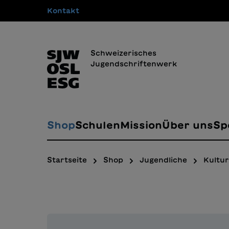
Kontakt
springen
Zur Hauptnavigation springen
Schweizerisches
Jugendschriftenwerk
Shop
Schulen
Mission
Über uns
Sp
Startseite
Shop
Jugendliche
Kultur