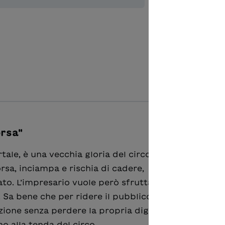
Zur Merkl
rsa"
tale, è una vecchia gloria del circo.
rsa, inciampa e rischia di cadere,
to. L’impresario vuole però sfruttare
. Sa bene che per ridere il pubblico deve vederlo ca
zione senza perdere la propria dignità. La speranza
o alla tenda del circo.