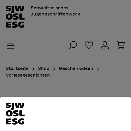
alt springen
Schweizerisches
Jugendschriftenwerk
Du hast 0 Pro
Wa
Startseite
Shop
Geschenkideen
Vorlesegeschichten
Bildergalerie überspringen