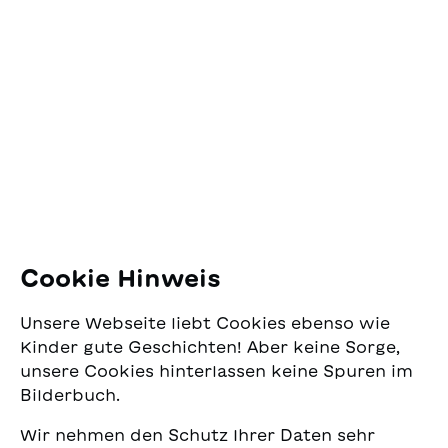
als eine Wolke plötzlich
quälte, vom
Kontakt
den Himmel verdunkelt.
Taschenmesser des
Doch etwas an ihr ist
Nachbarjungen, das er
SJW Schweizerisches
anders als sonst. In
so heftig begehrte und
Jugendschriftenwerk
ihrem Haar trägt sie ein
erkennt, dass die
Pfingstweidstrasse 16
weisses Litzenband und
Vorurteile, welche die
8005 Zürich
aus einer kleinen Wunde
Bewohner:innen der
auf der Stirn fliesst Blut.
Stadt gegenüber der
E-Mail:
office@sjw.ch
Aber vor allem ist sie
jüdischen Religion und
entsetzlich bleich. Eine
Tradition noch nicht
Tel: +41 44 462 49 40
Fantasy-Geschichte, die
ganz abgelegt hatten,
so magisch und packend
sein Leben deutlich
eine Begegnung mit dem
erschwerten. Es sind
Folgen Sie uns
Cookie Hinweis
Übersinnlichen ins Spiel
Textausschnitte aus
bringt, dass man sie
Guggenheims Werk "Die
Instagram
kaum mehr aus der Hand
frühen Jahre". Die
Unsere Webseite liebt Cookies ebenso wie
Facebook
legen kann.
Zeichnungen von
Kinder gute Geschichten! Aber keine Sorge,
Andreas Gefe
unsere Cookies hinterlassen keine Spuren im
visualisieren zentrale
Lieferservice
Bilderbuch.
Momente.
Wir nehmen den Schutz Ihrer Daten sehr
Buchhandel