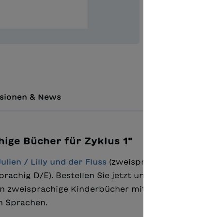
Zur Merkl
sionen & News
ige Bücher für Zyklus 1"
Julien / Lilly und der Fluss
(zweisprachig D/F) sowie
rachig D/E). Bestellen Sie jetzt unser Kennenlern-
enn zweisprachige Kinderbücher mit einfachem Voka
n Sprachen.