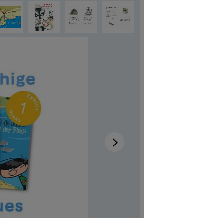
für 
Verfügb
Autor:in
Illustrator:i
Produktn
CHF 11.0
Preise inkl
Produkt Anzah