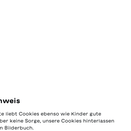
also zentral.Übersetzung aus dem
tiven
Französischenins Deutsche:
e,
Steven Wyssins Italienische:
liche
Sándor Marazzains Puter: Ursina
 mit
Blumenthal-Urech
ber das
die
 der
nn auch
nweis
e liebt Cookies ebenso wie Kinder gute
ber keine Sorge, unsere Cookies hinterlassen
m Bilderbuch.