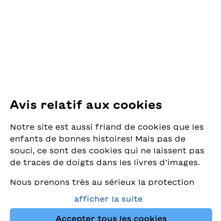
pour la Jeunesse
Pfingstweidstrasse 16
8005 Zürich
E-Mail:
office@sjw.ch
Tel: +41 44 462 49 40
Suivez-nous
Avis relatif aux cookies
Instagram
Notre site est aussi friand de cookies que les
Facebook
enfants de bonnes histoires! Mais pas de
souci, ce sont des cookies qui ne laissent pas
Service de livraison
de traces de doigts dans les livres d’images.
Nous prenons très au sérieux la protection
Librairie
de vos données et nous tenons à ce que vous
afficher la suite
trouviez toujours les meilleurs livres pour
Médias
enfants dans notre assortiment. Ce site
Accepter tous les cookies