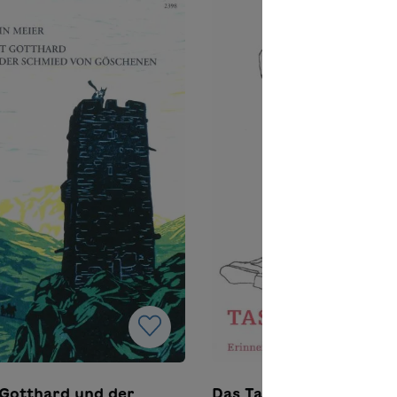
Gotthard und der
Das Taschenmesser –