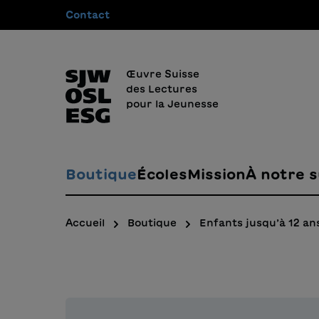
Contact
recherche
Passer à la navigation principale
Œuvre Suisse
des Lectures
pour la Jeunesse
Boutique
Écoles
Mission
À notre s
Accueil
Boutique
Enfants jusqu’à 12 an