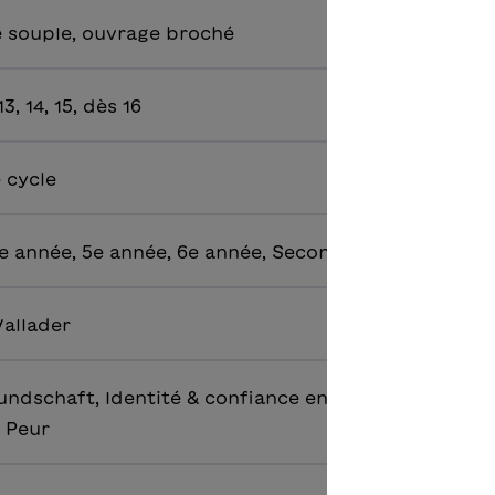
 souple, ouvrage broché
 13, 14, 15, dès 16
e cycle
e année, 5e année, 6e année, Secondaire 1, Secondai
Vallader
ndschaft, Identité & confiance en soi, Mort &
, Peur