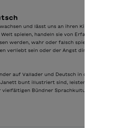
utsch
ewachsen und lässt uns an ihren Kindheitserinneru
 Welt spielen, handeln sie von Erfahrungen, die Kin
en werden, wahr oder falsch spielen, sich in Grun
n verliebt sein oder der Angst direkt ins Gesicht
nder auf Vallader und Deutsch in dieser Publikatio
anett bunt illustriert sind, leisten einen wichtigen
 vielfältigen Bündner Sprachkultur an den Schulen