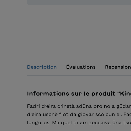
Description
Évaluations
Recension
Informations sur le produit "Ki
Fadri d’eira d’instà adüna pro no a güdar
d’eira uschè flot da giovar sco cun el. F
lungurus. Ma quel di am zeccaiva üna tsc