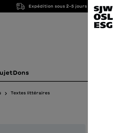
Expédition sous 2-5 jours ouvrés
ujet
Dons
s
Textes littéraires
Kind