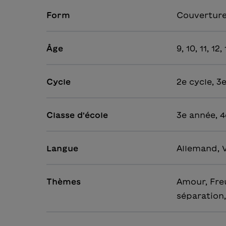
Form
Couverture
Âge
9, 10, 11, 12,
Cycle
2e cycle, 3
Classe d'école
3e année, 4
Langue
Allemand, 
Thèmes
Amour, Freu
séparation