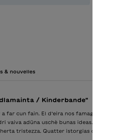
Ajouter à 
s & nouvelles
ndlamainta / Kinderbande"
 a far cun fain. El d’eira nos famaglin, e cun ningün
adri vaiva adüna uschè bunas ideas. Cun el nu d’eira
herta tristezza. Quatter istorgias da l’Engiadina Ba