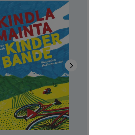
Kind
Disponib
Auteur-tri
Illustrateur
Réf. produi
CHF 7.00
Prix TTC, fr
Couvertur
Quantité de p