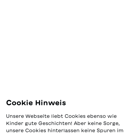
Kontakt
SJW Schweizerisches
Jugendschriftenwerk
Pfingstweidstrasse 16
8005 Zürich
E-Mail:
office@sjw.ch
Tel: +41 44 462 49 40
Folgen Sie uns
Cookie Hinweis
Instagram
Unsere Webseite liebt Cookies ebenso wie
Facebook
Kinder gute Geschichten! Aber keine Sorge,
unsere Cookies hinterlassen keine Spuren im