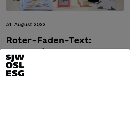
31. August 2022
Roter-Faden-Text:
Sprachliche
Frühförderung in
Rätoromanisch
Der SJW Verlag erweitert das mit der PH
Zürich entwickelte Lehrmittel um drei Texte.
Neu bietet der Verlag auch einen «Roter-
Faden-Text» in den Idiomen Puter, Vallader
und Sursilvan an. Die sprachlich vereinfachte