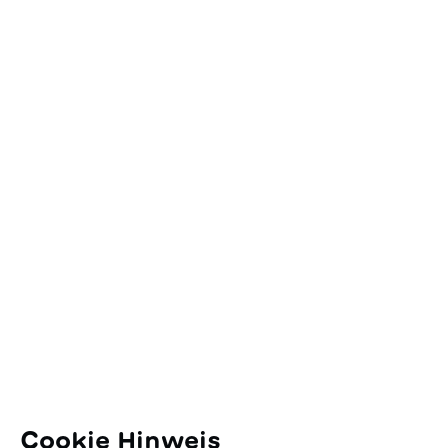
In den Warenkorb
Kontakt
SJW Schweizerisches
Jugendschriftenwerk
Pfingstweidstrasse 16
8005 Zürich
E-Mail:
office@sjw.ch
Tel: +41 44 462 49 40
Folgen Sie uns
Cookie Hinweis