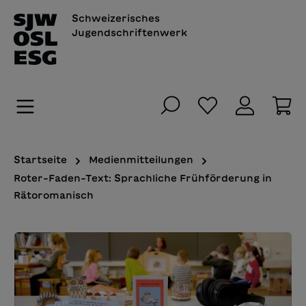
alt springen
Schweizerisches
Jugendschriftenwerk
Du hast 0 Pro
Wa
Startseite
Medienmitteilungen
Roter-Faden-Text: Sprachliche Frühförderung in
Rätoromanisch