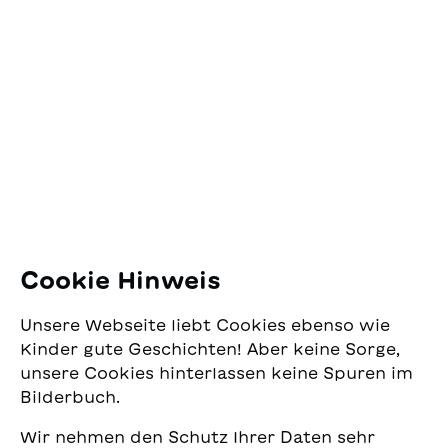
Medioevo a oggi gli
Kontakt
uomini hanno
continuato a cercare sul
SJW Schweizerisches
Gottardo nuove
Jugendschriftenwerk
possibilità per superare
Pfingstweidstrasse 16
sempre più velocemente
8005 Zürich
questo ostacolo
naturale fra il sud e il
E-Mail:
office@sjw.ch
nord della
Svizzera.Tradotto dal
Tel: +41 44 462 49 40
tedesco da Margherita
Carbonaro
Folgen Sie uns
Cookie Hinweis
Instagram
Unsere Webseite liebt Cookies ebenso wie
Facebook
Kinder gute Geschichten! Aber keine Sorge,
unsere Cookies hinterlassen keine Spuren im
Lieferservice
Bilderbuch.
Wir nehmen den Schutz Ihrer Daten sehr
Buchhandel