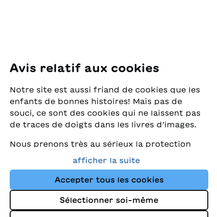
E-Mail:
office@sjw.ch
Tel: +41 44 462 49 40
Suivez-nous
Avis relatif aux cookies
Instagram
Notre site est aussi friand de cookies que les
Facebook
enfants de bonnes histoires! Mais pas de
souci, ce sont des cookies qui ne laissent pas
Service de livraison
de traces de doigts dans les livres d’images.
Nous prenons très au sérieux la protection
Librairie
de vos données et nous tenons à ce que vous
afficher la suite
trouviez toujours les meilleurs livres pour
Médias
enfants dans notre assortiment. Ce site
Accepter tous les cookies
utilise des cookies et d'autres technologies
Sélectionner soi-même
de suivi pour améliorer constamment la
Impressum
boutique et vous orienter vers les histoires