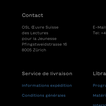
Autorin
gegenüber der jüdischen Religion
Vergang
und Tradition noch nicht ganz
Gegenw
abgelegt hatten, sein Leben
Contact
Entste
deutlich erschwerten. Es sind
Kloste
Textausschnitte aus Guggenheims
OSL Œuvre Suisse
E-Mail
und die
Werk "Die frühen Jahre". Die
des Lectures
Tel: +
Kapitel
Zeichnungen von Andreas Gefe
pour la Jeunesse
Inhalt 
visualisieren zentrale Momente.
zusamm
Pfingstweidstrasse 16
Buchma
8005 Zürich
aus der
Service de livraison
Libra
Informations expédition
Progr
Conditions générales
Matéri
Interl