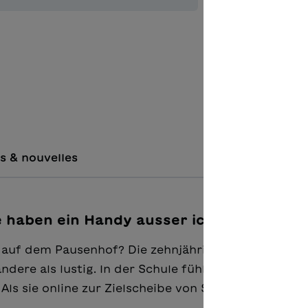
Ajouter à 
s & nouvelles
e haben ein Handy ausser ich!"
auf dem Pausenhof? Die zehnjährige Emma hat fast
dere als lustig. In der Schule fühlt sie sich
ls sie online zur Zielscheibe von Spott wird, hat ih