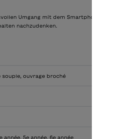
svollen Umgang mit dem Smartphone sensibilisiert
halten nachzudenken.
 souple, ouvrage broché
e année, 5e année, 6e année