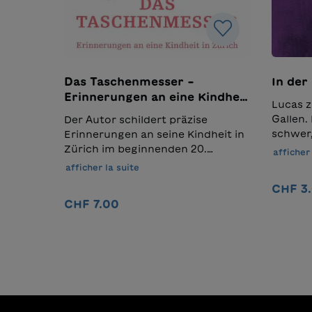
Das Taschenmesser –
In der
Erinnerungen an eine Kindheit
Lucas z
in Zürich
Gallen.
Der Autor schildert präzise
schwer,
Erinnerungen an seine Kindheit in
Klasse
Zürich im beginnenden 20.
afficher 
behilfl
Jahrhundert und spiegelt dabei
afficher la suite
einer M
persönliche Erfahrungen, Dinge
CHF 3
er sich 
und Phänomene, die weit über das
CHF 7.00
der Stif
Individuelle hinausgehen. Er
Hauptfi
erzählt von Ameisen, die er im
Ajouter au panier
Vergang
vermeintlichen Spiel quälte, vom
Gallus,
Taschenmesser des
Notker 
Nachbarjungen, das er so heftig
dort un
begehrte und erkennt, dass die
Geschic
Vorurteile, welche die
und die
Bewohner:innen der Stadt