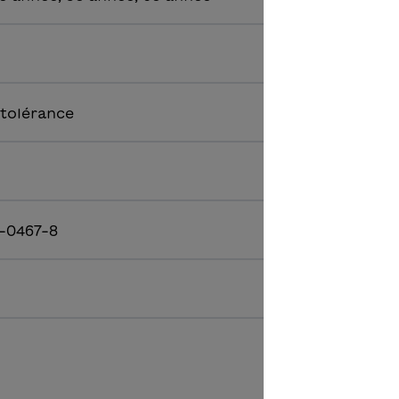
tolérance
-0467-8