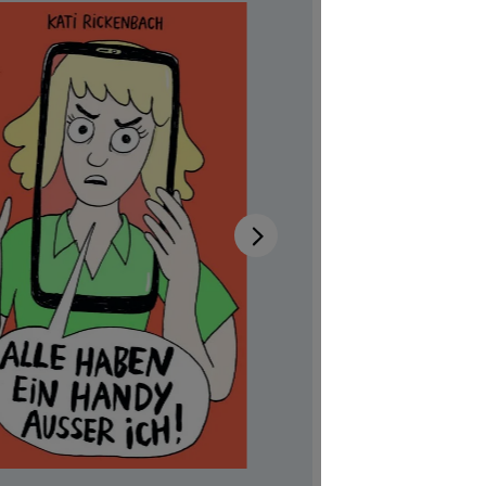
auss
Disponib
Auteur-tri
Illustrateur
Réf. produi
CHF 7.00
Prix TTC, fr
Couvertur
Quantité de p