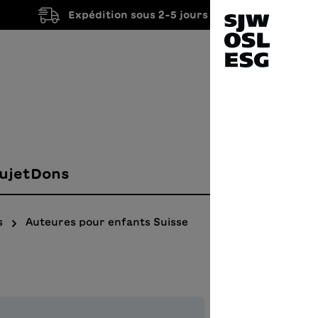
Expédition sous 2-5 jours ouvrés
ujet
Dons
s
Auteures pour enfants Suisse
Alle