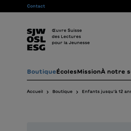
Contact
recherche
Passer à la navigation principale
Œuvre Suisse
des Lectures
pour la Jeunesse
Boutique
Écoles
Mission
À notre s
Accueil
Boutique
Enfants jusqu’à 12 an