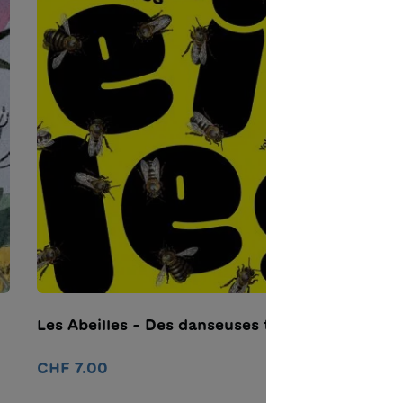
Les Abeilles - Des danseuses très futées
L
CHF 7.00
C