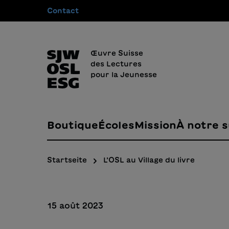
Contact
recherche
Passer à la navigation principale
Œuvre Suisse
des Lectures
pour la Jeunesse
Boutique
Écoles
Mission
À notre s
Startseite
L’OSL au Village du livre
15 août 2023