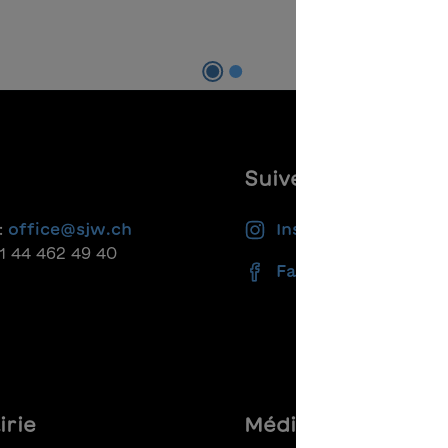
Ajouter au panier
Suivez-nous
:
office@sjw.ch
Instagram
41 44 462 49 40
Facebook
irie
Médias