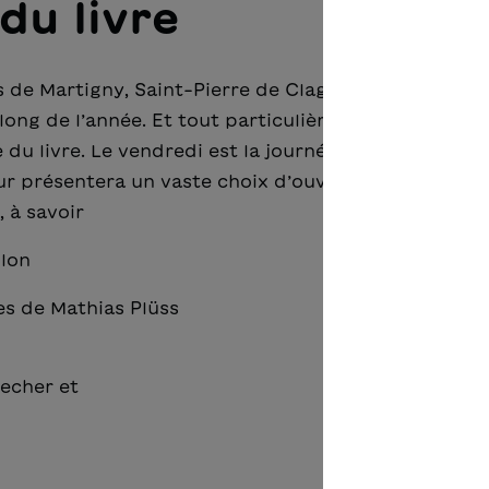
du livre
e Martigny, Saint-Pierre de Clages est un village 
long de l’année. Et tout particulièrement les 25, 26 
e du livre. Le vendredi est la journée dédiée aux élèv
r présentera un vaste choix d’ouvrages de l’OSL et
 à savoir
llon
es de Mathias Plüss
Lecher et