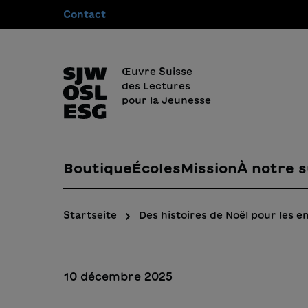
Contact
recherche
Passer à la navigation principale
Œuvre Suisse
des Lectures
pour la Jeunesse
Boutique
Écoles
Mission
À notre s
Startseite
Des histoires de Noël pour les e
10 décembre 2025