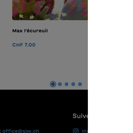
Max l'écureuil
E
l
CHF 7.00
C
Ajouter au panier
Suivez-nous
:
office@sjw.ch
Instagram