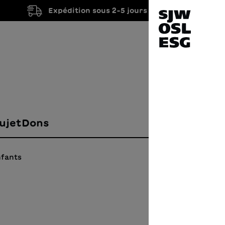
Expédition sous 2-5 jours ouvrés
ujet
Dons
nfants