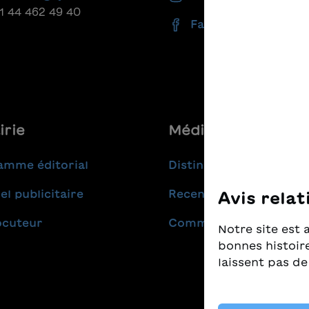
41 44 462 49 40
Facebook
irie
Médias
amme éditorial
Distinctions
el publicitaire
Recensions
Avis relat
ocuteur
Communiqués de pres
Notre site est 
bonnes histoire
laissent pas de
Nous prenons t
nous tenons à c