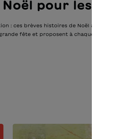
 Noël pour les enfan
tion : ces brèves histoires de Noël aux illustrations 
 grande fête et proposent à chaque enfant de plais