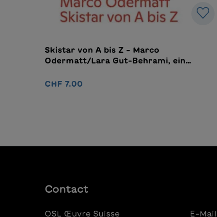
Skistar von A bis Z - Marco
Odermatt/Lara Gut-Behrami, ein
Wendebuch
CHF 7.00
Ajouter au panier
Contact
OSL Œuvre Suisse
E-Mail