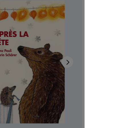
Disponib
Auteur-tri
Illustrateur
Aussi dispo
Rumantsch 
Réf. produi
CHF 7.00
Prix TTC, fr
Couvertur
Quantité de p