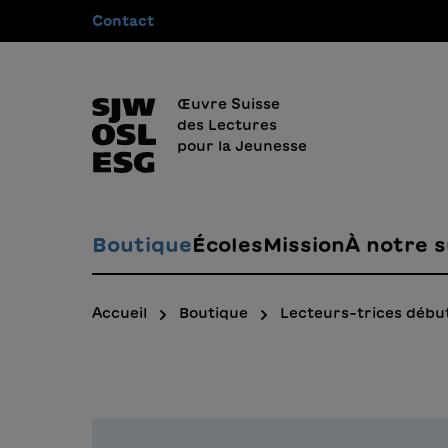
Contact
recherche
Passer à la navigation principale
Œuvre Suisse
des Lectures
pour la Jeunesse
Boutique
Écoles
Mission
À notre s
Accueil
Boutique
Lecteurs-trices débu