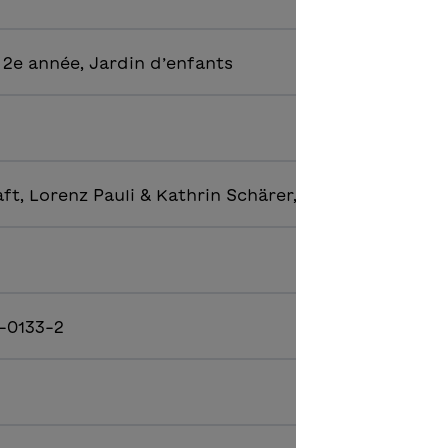
 2e année, Jardin d’enfants
t, Lorenz Pauli & Kathrin Schärer, Saison
-0133-2