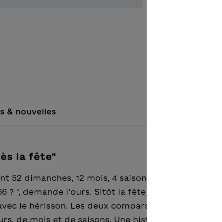
Ajouter à 
s & nouvelles
ès la fête"
nant 52 dimanches, 12 mois, 4 saisons jusqu’au proch
6 ? ", demande l’ours. Sitôt la fête terminée, il atte
vec le hérisson. Les deux comparses s’imaginent v
urs, de mois et de saisons. Une histoire vivante et p