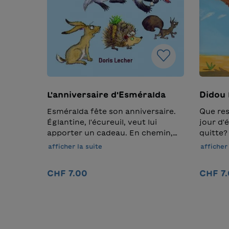
L'anniversaire d'Esméralda
Didou 
Esméralda fête son anniversaire.
Que res
Églantine, l'écureuil, veut lui
jour d'
apporter un cadeau. En chemin,
quitte?
d'autres animaux se joignent à
afficher la suite
afficher 
elle, dont Renaud, le renard. Les
autres animaux ont peur, car nul
CHF 7.00
CHF 7
ne sait ce que le renard a en tête.
Les maquettes au milieu de la
Ajouter au panier
brochure permettent de fabriquer
les animaux de
l'histoire.Traduction : Maguelone