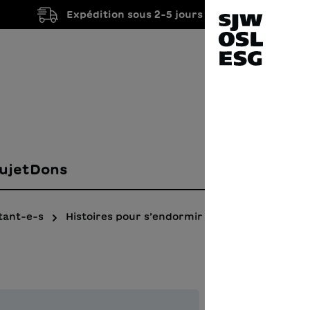
Expédition sous 2-5 jours ouvrés
ujet
Dons
tant-e-s
Histoires pour s’endormir
Aprè