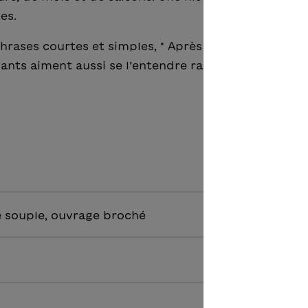
es.
hrases courtes et simples, " Après la fête " convient
ants aiment aussi se l’entendre raconter.
 souple, ouvrage broché