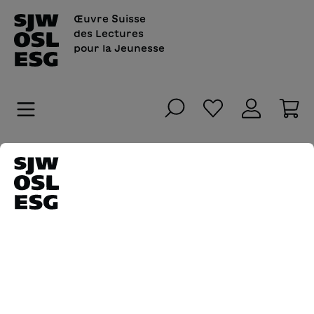
tenu principal
Œuvre Suisse
des Lectures
pour la Jeunesse
Vous avez 0 art
Le
Startseite
Der Schriftsteller und Visionär wird 80!
1 mars 2023
Der Schriftsteller und
Visionär wird 80!