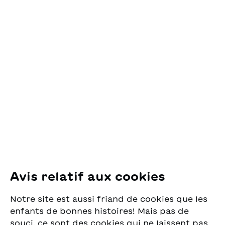
Contact
OSL Œuvre Suisse
des Lectures
pour la Jeunesse
Pfingstweidstrasse 16
8005 Zürich
E-Mail:
office@sjw.ch
Tel: +41 44 462 49 40
Suivez-nous
Avis relatif aux cookies
Instagram
Notre site est aussi friand de cookies que les
Facebook
enfants de bonnes histoires! Mais pas de
souci, ce sont des cookies qui ne laissent pas