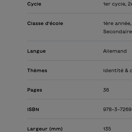
Cycle
1er cycle, 2
Classe d'école
1ère année,
Secondaire
Langue
Allemand
Thèmes
Identité & 
Pages
36
ISBN
978-3-7269
Largeur (mm)
135