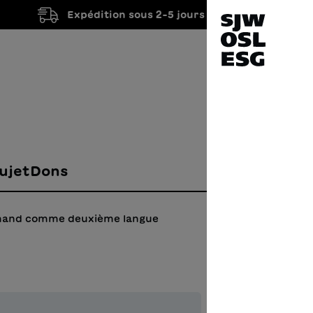
Expédition sous 2-5 jours ouvrés
ujet
Dons
emand comme deuxième langue
Via 