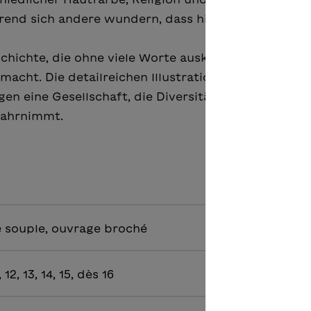
d sich andere wundern, dass hier so viel los ist.
eschichte, die ohne viele Worte auskommt und durch
acht. Die detailreichen Illustrationen von Anna W
en eine Gesellschaft, die Diversität anerkennt und
wahrnimmt.
 souple, ouvrage broché
1, 12, 13, 14, 15, dès 16