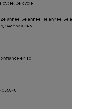
e cycle, 3e cycle
 2e année, 3e année, 4e année, 5e année, 6e année,
 1, Secondaire 2
confiance en soi
-0359-6