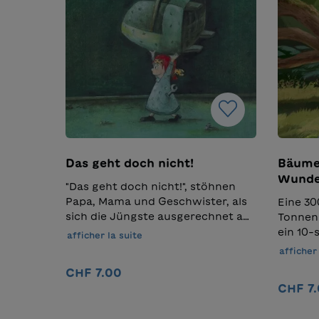
Das geht doch nicht!
Bäume 
Wunde
"Das geht doch nicht!", stöhnen
Papa, Mama und Geschwister, als
Eine 30
sich die Jüngste ausgerechnet an
Tonnen
Weihnachten im Wohnzimmer
ein 10-
afficher la suite
verbarrikadiert und zu hämmern,
entstan
afficher 
sägen und fräsen beginnt. Doch
trotzt 
CHF 7.00
die hat ihren eigenen Kopf. Was
Bäume 
CHF 7
die wohl im Schilde führt? Dann
und geb
öffnet die Kleine stolz die Tür: Was
Lebewes
Ajouter au panier