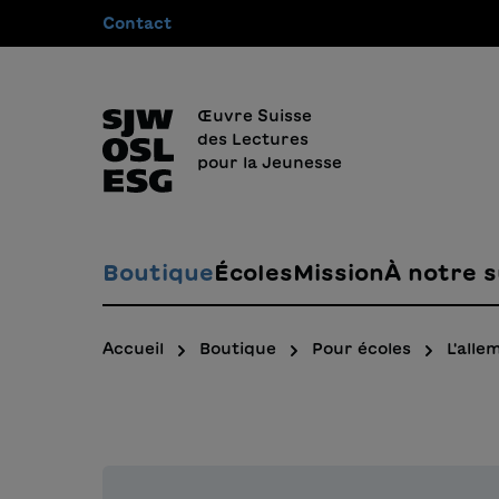
Contact
recherche
Passer à la navigation principale
Œuvre Suisse
des Lectures
pour la Jeunesse
Boutique
Écoles
Mission
À notre s
Accueil
Boutique
Pour écoles
L'all