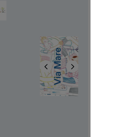
Disponib
Auteur-tri
Illustrateur
Aussi dispo
Réf. produi
CHF 7.00
Prix TTC, fr
Couvertur
Quantité de p