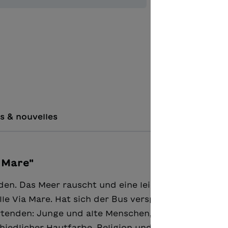
Ajouter à 
Unterric
s & nouvelles
 Mare"
. Das Meer rauscht und eine leichte Brise streift
elle Via Mare. Hat sich der Bus verspätet? Denn imm
rtenden: Junge und alte Menschen, Menschen mit
edlicher Hautfarbe, Religion und Herkunft. Einige