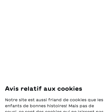
Contact
OSL Œuvre Suisse
des Lectures
pour la Jeunesse
Pfingstweidstrasse 16
8005 Zürich
E-Mail:
office@sjw.ch
Tel: +41 44 462 49 40
Suivez-nous
Avis relatif aux cookies
Instagram
Notre site est aussi friand de cookies que les
Facebook
enfants de bonnes histoires! Mais pas de
souci, ce sont des cookies qui ne laissent pas