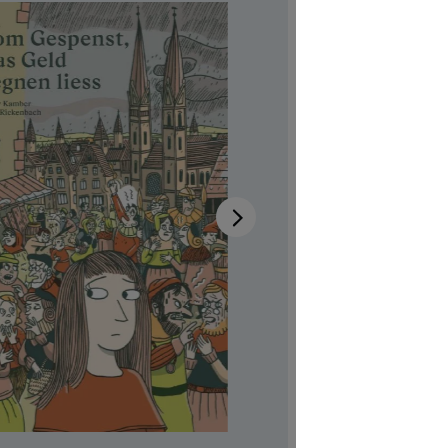
Geld
Disponib
Auteur-tri
Illustrateur
Réf. produi
CHF 7.00
Prix TTC, fr
Couvertur
Quantité de p