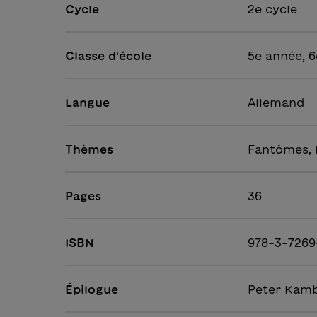
Cycle
2e cycle
Classe d'école
5e année, 
Langue
Allemand
Thèmes
Fantômes, H
Pages
36
ISBN
978-3-726
Épilogue
Peter Kam