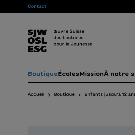
Contact
recherche
Passer à la navigation principale
Œuvre Suisse
des Lectures
pour la Jeunesse
Boutique
Écoles
Mission
À notre s
Accueil
Boutique
Enfants jusqu’à 12 an