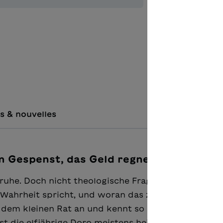
Ajouter à 
s & nouvelles
m Gespenst, das Geld regnen liess"
Unruhe. Doch nicht theologische Fragen geben den To
 Wahrheit spricht, und woran das zu erkennen ist. 
 dem kleinen Rat an und kennt so manche Geheimni
st die elfjährige Doro meistens heimliche Zuhörerin