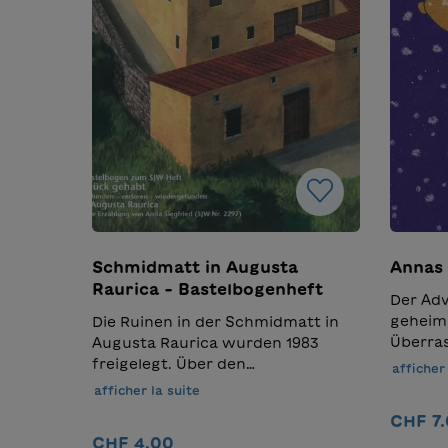
Schmidmatt in Augusta
Annas
Raurica - Bastelbogenheft
Der Adv
geheimn
Die Ruinen in der Schmidmatt in
Überra
Augusta Raurica wurden 1983
Sie wün
freigelegt. Über den
afficher 
nichts 
Ausgrabungskomplex ist ein
afficher la suite
Freundi
Schutzhaus gebaut worden, das
CHF 7
Achtjäh
für die Öffentlichkeit zugänglich
CHF 4.00
Zauberh