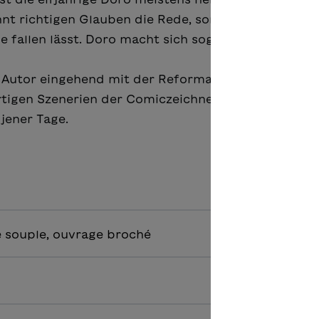
nnt richtigen Glauben die Rede, sondern von einem
fallen lässt. Doro macht sich sogleich auf Spuren
s Autor eingehend mit der Reformationszeit beschäf
tigen Szenerien der Comiczeichnerin Kati Rickenb
 jener Tage.
 souple, ouvrage broché