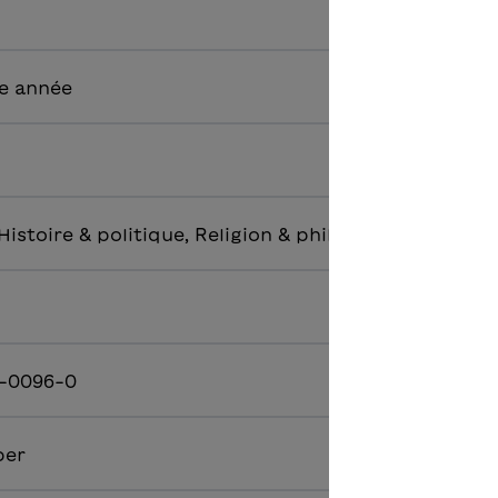
6e année
istoire & politique, Religion & philosophie, Suisse
9-0096-0
ber