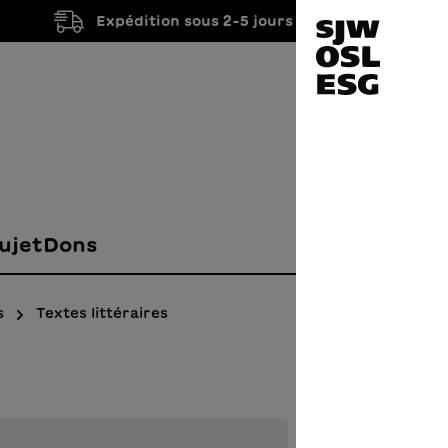
Expédition sous 2-5 jours ouvrés
ujet
Dons
s
Textes littéraires
Vom 