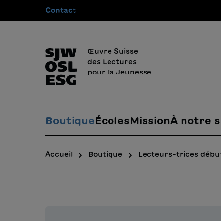
Contact
recherche
Passer à la navigation principale
Œuvre Suisse
des Lectures
pour la Jeunesse
Boutique
Écoles
Mission
À notre s
Accueil
Boutique
Lecteurs-trices débu