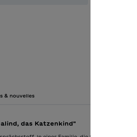
Ajouter à 
Unterric
Unterric
s & nouvelles
salind, das Katzenkind"
prächsstoff. In einer Familie, die für ihr schwarzes 