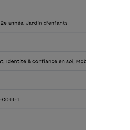
 2e année, Jardin d’enfants
t, Identité & confiance en soi, Mobbing & tolérance
-0099-1