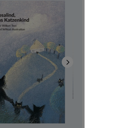
Katz
Disponib
Auteur-tri
Illustrateur
Aussi dispo
Réf. produi
CHF 7.00
Prix TTC, fr
Couvertur
Quantité de p