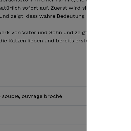
natürlich sofort auf. Zuerst wird sie zur Aussenseite
und zeigt, dass wahre Bedeutung nicht im Aussehen 
erk von Vater und Sohn und zeigt mit viel Feinges
, die Katzen lieben und bereits erste Leseerfahrunge
 souple, ouvrage broché