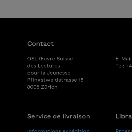
Geschi
und da
Vorurte
vielen 
Einstie
Bastelb
munter
Contact
werde
OSL Œuvre Suisse
E-Mail
des Lectures
Tel: +
pour la Jeunesse
Pfingstweidstrasse 16
8005 Zürich
Service de livraison
Libra
Informations expédition
Progr