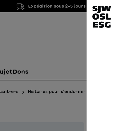
Expédition sous 2-5 jours ouvrés
ujet
Dons
tant-e-s
Histoires pour s’endormir
Rosa