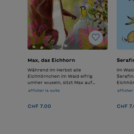
Max, das Eichhorn
Serafi
Während im Herbst alle
Im Wald
Eichhörnchen im Wald eifrig
Serafin
umher wuseln, sitzt Max auf
Eichhör
seinem Stein, knackt Nuss um
schöns
afficher la suite
afficher 
Nuss und denkt nicht ans Vorräte
macht s
anlegen. Als der Schnee fällt, hat
Unterwe
CHF 7.00
CHF 7
er nicht nur leere Pfoten, sondern
mehr Wa
auch einen knurrenden Magen.
plötzli
Wird er den Winter überstehen?
mitkomm
Ajouter au panier
misstra
Absich