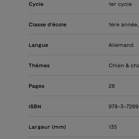
Cycle
1er cycle
Classe d'école
1ère année,
Langue
Allemand
Thèmes
Chien & cha
Pages
28
ISBN
978-3-7269
Largeur (mm)
135