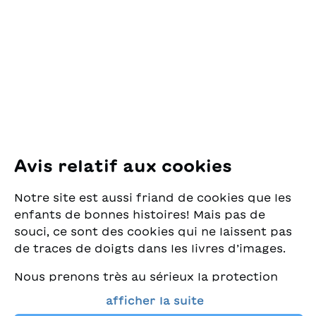
er den Entschluss, ein
des Lectures
dem Italienischen:
Nacktfoto von sich zu
pour la Jeunesse
Barbara Sauser
senden. Da beginnt der
Pfingstweidstrasse 16
Alptraum. Was er nicht
8005 Zürich
ahnt: Hinter dem
Mädchenprofil steckt ein
E-Mail:
office@sjw.ch
Erwachsener. Der Text
Tel: +41 44 462 49 40
zeigt die Gefahren des
Sextings schonungslos
auf und berichtet
sachlich darüber, wie es
Suivez-nous
Avis relatif aux cookies
Julian nur mit Hilfe
Instagram
Erwachsener gelingt,
Notre site est aussi friand de cookies que les
mit grosser
Facebook
Anstrengung aus der
enfants de bonnes histoires! Mais pas de
misslichen Lage zu
souci, ce sont des cookies qui ne laissent pas
kommen.
Service de livraison
de traces de doigts dans les livres d’images.
Nous prenons très au sérieux la protection
Librairie
de vos données et nous tenons à ce que vous
afficher la suite
trouviez toujours les meilleurs livres pour