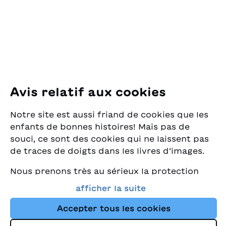
Pfingstweidstrasse 16
8005 Zürich
E-Mail:
office@sjw.ch
Tel: +41 44 462 49 40
Suivez-nous
Avis relatif aux cookies
Instagram
Notre site est aussi friand de cookies que les
Facebook
enfants de bonnes histoires! Mais pas de
souci, ce sont des cookies qui ne laissent pas
Service de livraison
de traces de doigts dans les livres d’images.
Nous prenons très au sérieux la protection
Librairie
de vos données et nous tenons à ce que vous
afficher la suite
trouviez toujours les meilleurs livres pour
Médias
enfants dans notre assortiment. Ce site
Accepter tous les cookies
utilise des cookies et d'autres technologies