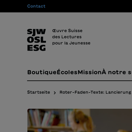
Contact
recherche
Passer à la navigation principale
Œuvre Suisse
des Lectures
pour la Jeunesse
Boutique
Écoles
Mission
À notre s
Startseite
Roter-Faden-Texte: Lancierung