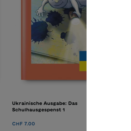
Ukrainische Ausgabe: Das
U
Schulhausgespenst 1
W
CHF 7.00
C