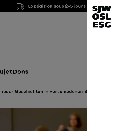
Expédition sous 2-5 jours ouvrés
ujet
Dons
 neuer Geschichten in verschiedenen Sprachen