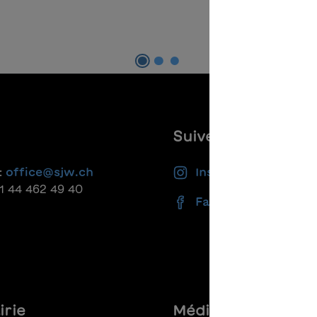
Ajouter au panier
Suivez-nous
:
office@sjw.ch
Instagram
41 44 462 49 40
Facebook
irie
Médias