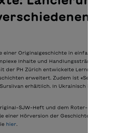
xte: Lancierung neu
verschiedenen
e einer Originalgeschichte in einfacher Sprache
plexe Inhalte und Handlungsstränge einer literari
mit der PH Zürich entwickelte Lernmedium wurde
chichten erweitert. Zudem ist «Serafinas Geburtst
ursilvan erhältlich. In Ukrainisch ist das Minibookl
riginal-SJW-Heft und dem Roter-Faden-Text in Fo
je einer Hörversion der Geschichte sowie die einze
Sie
hier
.