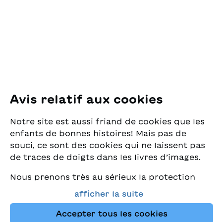
Pfingstweidstrasse 16
8005 Zürich
E-Mail:
office@sjw.ch
Tel: +41 44 462 49 40
Suivez-nous
Avis relatif aux cookies
Instagram
Notre site est aussi friand de cookies que les
Facebook
enfants de bonnes histoires! Mais pas de
souci, ce sont des cookies qui ne laissent pas
Service de livraison
de traces de doigts dans les livres d’images.
Nous prenons très au sérieux la protection
Librairie
de vos données et nous tenons à ce que vous
afficher la suite
trouviez toujours les meilleurs livres pour
Médias
enfants dans notre assortiment. Ce site
Accepter tous les cookies