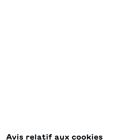
Ajouter au panier
Contact
OSL Œuvre Suisse
des Lectures
pour la Jeunesse
Pfingstweidstrasse 16
8005 Zürich
E-Mail:
office@sjw.ch
Tel: +41 44 462 49 40
Suivez-nous
Avis relatif aux cookies