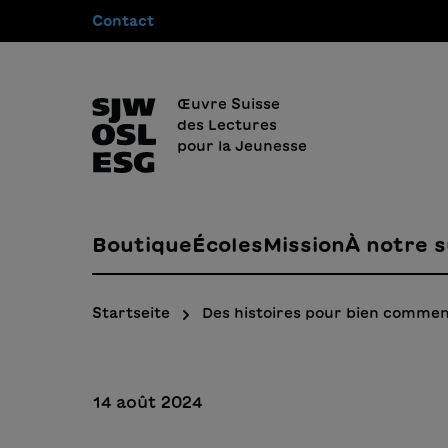
Contact
recherche
Passer à la navigation principale
Œuvre Suisse
des Lectures
pour la Jeunesse
Boutique
Écoles
Mission
À notre s
Startseite
Des histoires pour bien commen
14 août 2024