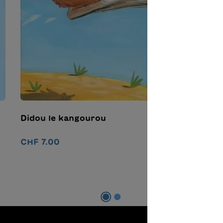
Didou le kangourou
M
CHF 7.00
C
Ajouter au panier