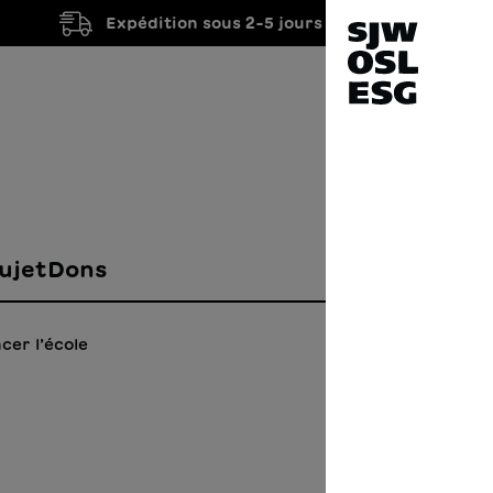
Expédition sous 2-5 jours ouvrés
ujet
Dons
cer l’école