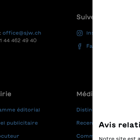
Suivez-nous
:
office@sjw.ch
Instagram
41 44 462 49 40
Facebook
irie
Médias
amme éditorial
Distinctions
el publicitaire
Recensions
Avis relat
ocuteur
Communiqués de pres
Notre site est 