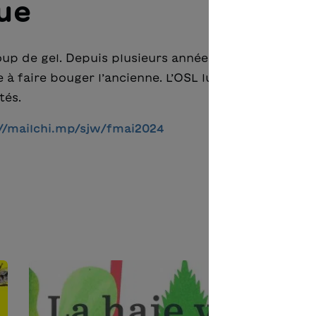
ue
up de gel. Depuis plusieurs années, le climat nous
à faire bouger l’ancienne. L’OSL lui vient en aide a
tés.
//mailchi.mp/sjw/fmai2024