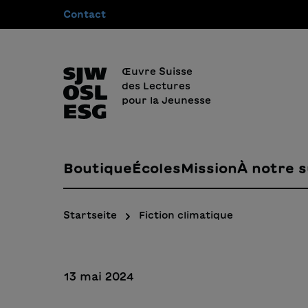
Contact
recherche
Passer à la navigation principale
Œuvre Suisse
des Lectures
pour la Jeunesse
Boutique
Écoles
Mission
À notre s
Startseite
Fiction climatique
13 mai 2024