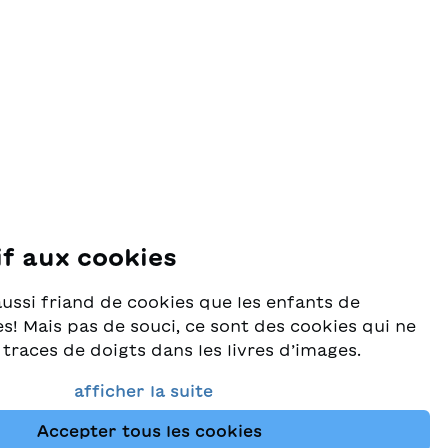
if aux cookies
se
aussi friand de cookies que les enfants de
s! Mais pas de souci, ce sont des cookies qui ne
 traces de doigts dans les livres d’images.
rès au sérieux la protection de vos données et
afficher la suite
e que vous trouviez toujours les meilleurs
Accepter tous les cookies
ants dans notre assortiment. Ce site utilise des