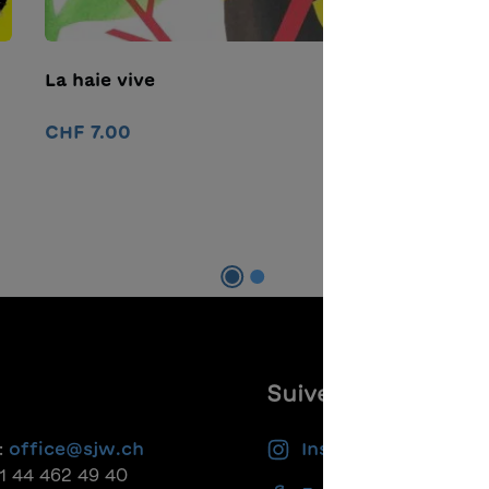
La haie vive
L
CHF 7.00
C
Ajouter au panier
Suivez-nous
:
office@sjw.ch
Instagram
41 44 462 49 40