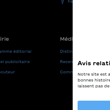
Facebook
irie
Médias
amme éditorial
Distinctions
el publicitaire
Recensions
Avis relat
ocuteur
Communiqués de pres
Notre site est 
bonnes histoire
laissent pas de
Nous prenons t
nous tenons à c
livres pour enf