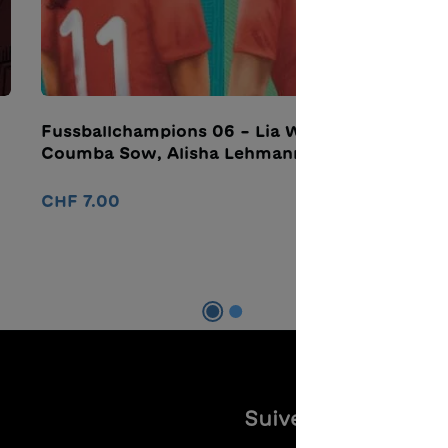
Fussballchampions 06 – Lia Wälti,
M
Coumba Sow, Alisha Lehmann
C
CHF 7.00
Ajouter au panier
Suivez-nous