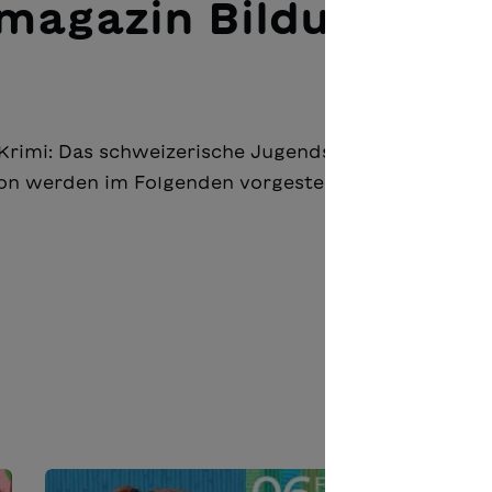
hmagazin Bildung
n Krimi: Das schweizerische Jugendschriftenwerk S
von werden im Folgenden vorgestellt.