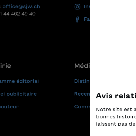
:
office@sjw.ch
Instagram
41 44 462 49 40
Facebook
irie
Médias
amme éditorial
Distinctions
el publicitaire
Recensions
Avis relat
ocuteur
Communiqués de pres
Notre site est 
bonnes histoire
laissent pas de
Nous prenons t