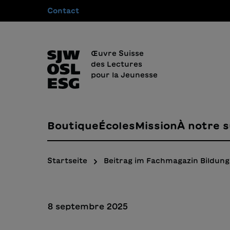
Contact
recherche
Passer à la navigation principale
Œuvre Suisse
des Lectures
pour la Jeunesse
Boutique
Écoles
Mission
À notre s
Startseite
Beitrag im Fachmagazin Bildun
8 septembre 2025