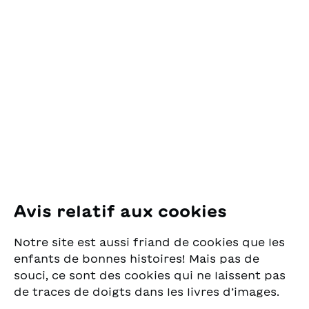
Contact
OSL Œuvre Suisse
des Lectures
pour la Jeunesse
Pfingstweidstrasse 16
8005 Zürich
E-Mail:
office@sjw.ch
Tel: +41 44 462 49 40
Suivez-nous
Avis relatif aux cookies
Instagram
Notre site est aussi friand de cookies que les
Facebook
enfants de bonnes histoires! Mais pas de
souci, ce sont des cookies qui ne laissent pas
Service de livraison
de traces de doigts dans les livres d’images.