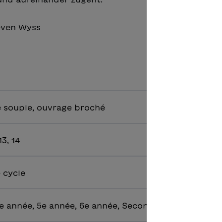
even Wyss
 souple, ouvrage broché
 13, 14
e cycle
e année, 5e année, 6e année, Secondaire 1