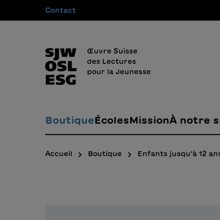
Contact
recherche
Passer à la navigation principale
Œuvre Suisse
des Lectures
pour la Jeunesse
Boutique
Écoles
Mission
À notre s
Accueil
Boutique
Enfants jusqu’à 12 an