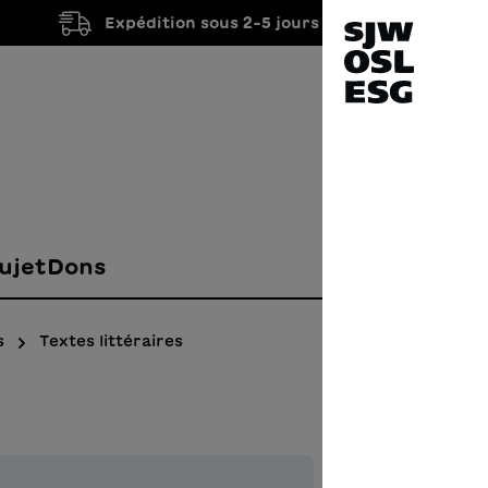
Expédition sous 2-5 jours ouvrés
ujet
Dons
s
Textes littéraires
Schn