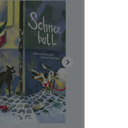
Disponib
Auteur-tri
Illustrateur
Aussi dispo
Réf. produi
CHF 7.00
Prix TTC, fr
Couvertur
Quantité de p