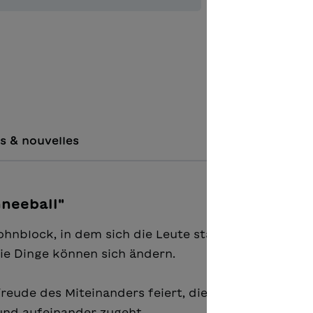
Ajouter à 
s & nouvelles
hneeball"
ohnblock, in dem sich die Leute ständig beschweren
Die Dinge können sich ändern.
reude des Miteinanders feiert, die jedoch nur ents
und aufeinander zugeht.