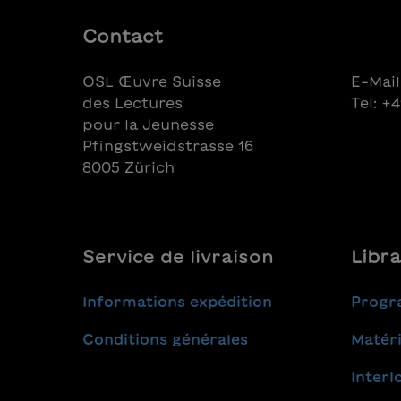
Autorin Mirjam Nievergelt ist die
siebte Gewinnerin des Abraxas-
Contact
Literaturpreises "Baarer Rabe".
OSL Œuvre Suisse
E-Mail
des Lectures
Tel: +
pour la Jeunesse
Pfingstweidstrasse 16
8005 Zürich
Service de livraison
Libra
Informations expédition
Progr
Conditions générales
Matéri
Interl