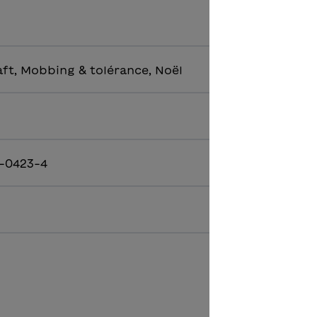
ft, Mobbing & tolérance, Noël
-0423-4