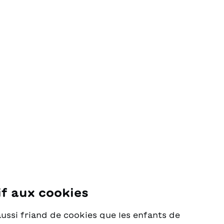
hinauszuwachsen.Für das Libretto
der Kinderoper «Spring doch!»
wurde Andri Beyeler mit dem
Berner Literaturpreis
ausgezeichnet.
if aux cookies
se
aussi friand de cookies que les enfants de