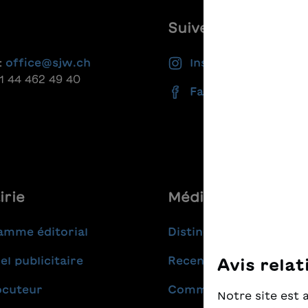
Suivez-nous
:
office@sjw.ch
Instagram
41 44 462 49 40
Facebook
irie
Médias
amme éditorial
Distinctions
el publicitaire
Recensions
Avis relat
ocuteur
Communiqués de pres
Notre site est 