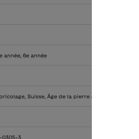
e année, 6e année
bricolage, Suisse, Âge de la pierre & Romains
-0305-3