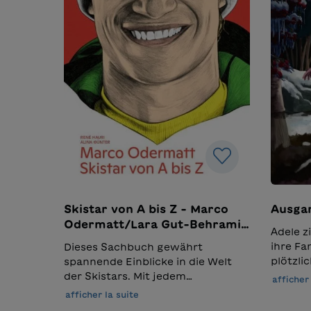
Skistar von A bis Z - Marco
Ausga
Odermatt/Lara Gut-Behrami,
Adele z
ein Wendebuch
ihre Fa
Dieses Sachbuch gewährt
plötzli
spannende Einblicke in die Welt
Ihre Ge
der Skistars. Mit jedem
afficher 
Schulau
Buchstaben des Alphabets
afficher la suite
Vater 
erfahren Kinder mehr aus dem