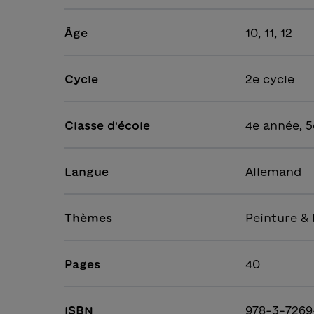
Âge
10, 11, 12
Cycle
2e cycle
Classe d'école
4e année, 5
Langue
Allemand
Thèmes
Peinture & 
Pages
40
ISBN
978-3-7269