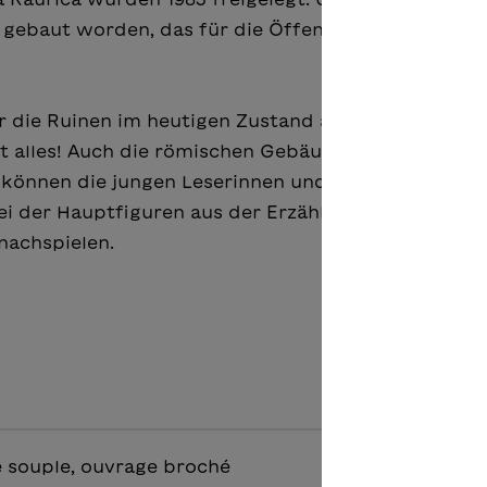
gebaut worden, das für die Öffentlichkeit zugängl
 die Ruinen im heutigen Zustand ausschneiden un
 alles! Auch die römischen Gebäude, so wie sie vor
 können die jungen Leserinnen und Leser aufbauen
ei der Hauptfiguren aus der Erzählung
Glück gehab
 nachspielen.
 souple, ouvrage broché