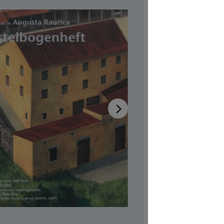
Augu
Bast
Disponib
Auteur-tric
Illustrateur
Réf. produi
CHF 4.00
Prix TTC, fr
Couvertur