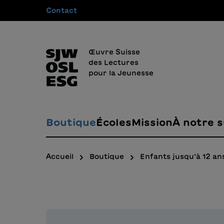
Contact
recherche
Passer à la navigation principale
Œuvre Suisse
des Lectures
pour la Jeunesse
Boutique
Écoles
Mission
À notre s
Accueil
Boutique
Enfants jusqu’à 12 an