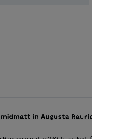
Quantité de p
Ajouter à 
hmidmatt in Augusta Raurica -
 Raurica wurden 1983 freigelegt. Über den