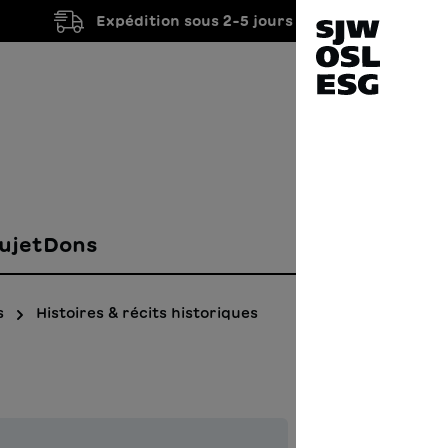
Expédition sous 2-5 jours ouvrés
ujet
Dons
s
Histoires & récits historiques
Schm