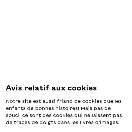
philosophisch
Vorurteile überwindet
Contact
anmutende Geschichte
und aufeinander
dank der grossen
zugeht.Übersetzung aus
OSL Œuvre Suisse
Schrift, den kurzen
dem Französischen:
des Lectures
Abschnitten und den
Steven Wyss
pour la Jeunesse
lustigen Dialogen auf
Pfingstweidstrasse 16
spielerische Art und
8005 Zürich
Weise.
E-Mail:
office@sjw.ch
Tel: +41 44 462 49 40
Suivez-nous
Avis relatif aux cookies
Instagram
Notre site est aussi friand de cookies que les
Facebook
enfants de bonnes histoires! Mais pas de
souci, ce sont des cookies qui ne laissent pas
Service de livraison
de traces de doigts dans les livres d’images.