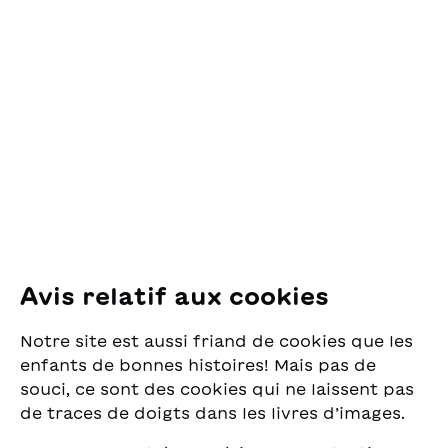
Contact
animali del racconto.
OSL Œuvre Suisse
des Lectures
pour la Jeunesse
Pfingstweidstrasse 16
8005 Zürich
E-Mail:
office@sjw.ch
Tel: +41 44 462 49 40
Suivez-nous
Avis relatif aux cookies
Instagram
Notre site est aussi friand de cookies que les
Facebook
enfants de bonnes histoires! Mais pas de
souci, ce sont des cookies qui ne laissent pas
Service de livraison
de traces de doigts dans les livres d’images.