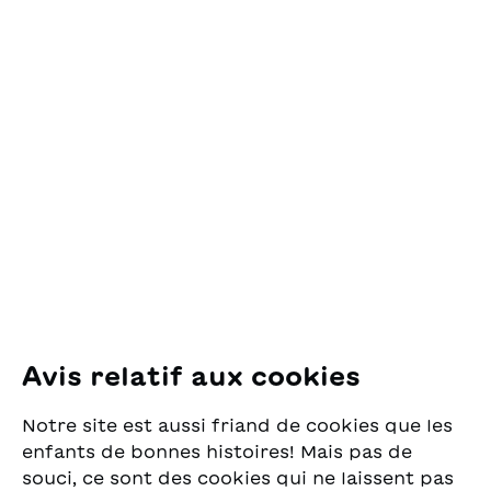
Contact
OSL Œuvre Suisse
des Lectures
pour la Jeunesse
Pfingstweidstrasse 16
8005 Zürich
E-Mail:
office@sjw.ch
Tel: +41 44 462 49 40
Suivez-nous
Avis relatif aux cookies
Instagram
Notre site est aussi friand de cookies que les
Facebook
enfants de bonnes histoires! Mais pas de
souci, ce sont des cookies qui ne laissent pas