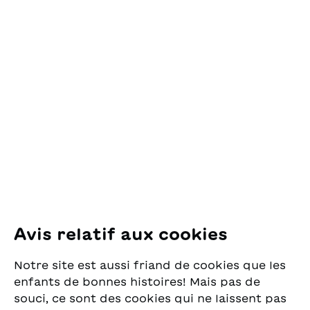
assiderati. Che ne sarà di
loro?
Contact
OSL Œuvre Suisse
des Lectures
pour la Jeunesse
Pfingstweidstrasse 16
8005 Zürich
E-Mail:
office@sjw.ch
Tel: +41 44 462 49 40
Suivez-nous
Avis relatif aux cookies
Instagram
Notre site est aussi friand de cookies que les
Facebook
enfants de bonnes histoires! Mais pas de
souci, ce sont des cookies qui ne laissent pas