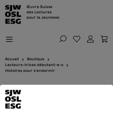
tenu principal
Œuvre Suisse
des Lectures
pour la Jeunesse
Vous avez 0 art
Le
Accueil
Boutique
Lecteurs-trices débutant-e-s
Histoires pour s’endormir