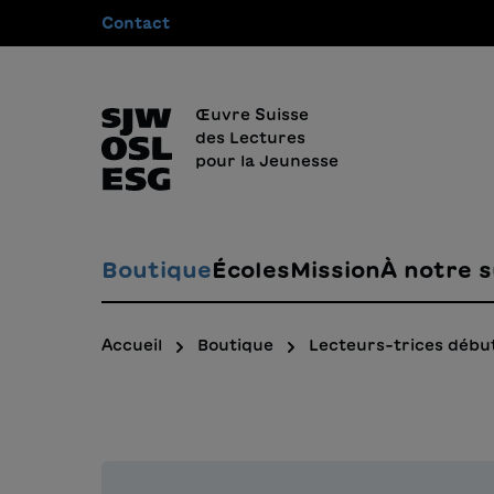
Contact
recherche
Passer à la navigation principale
Œuvre Suisse
des Lectures
pour la Jeunesse
Boutique
Écoles
Mission
À notre s
Accueil
Boutique
Lecteurs-trices débu