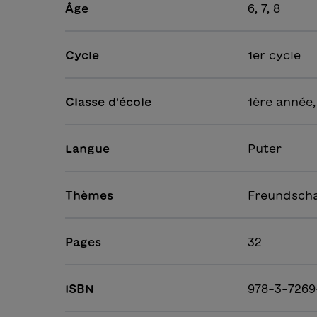
Âge
6, 7, 8
Cycle
1er cycle
Classe d'école
1ère année,
Langue
Puter
Thèmes
Freundscha
Pages
32
ISBN
978-3-7269