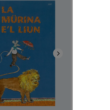
Disponib
Auteur-tri
Illustrateur
Aussi dispo
Réf. produi
CHF 7.00
Prix TTC, fr
Couvertur
Quantité de p