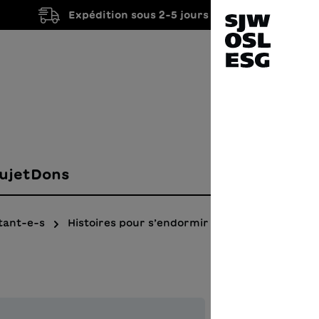
Expédition sous 2-5 jours ouvrés
ujet
Dons
tant-e-s
Histoires pour s’endormir
La M