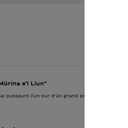
Ajouter à 
Mürina e'l Liun"
l pussaunt liun our d’ün grand prievel. Tenor üna 