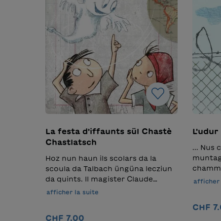
La festa d'iffaunts sül Chastè
L'udur
Chastlatsch
... Nus
muntagn
Hoz nun haun ils scolars da la
chamma
scoula da Talbach üngüna lecziun
cumainz
da quints. Il magister Claude
afficher 
Que’s n
Bucher vo cun sia classa sül
afficher la suite
uossa n
chastè Chastlatsch. Lo vess
CHF 7
naiv ed
bainbod d’avair lö üna festa
CHF 7.00
uschè f
internaziunela dad iffaunts. Da