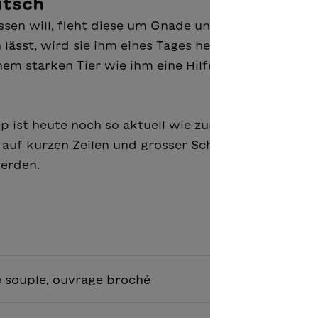
utsch
sen will, fleht diese um Gnade und schlägt ihm
lässt, wird sie ihm eines Tages helfen! Der Löwe la
nem starken Tier wie ihm eine Hilfe sein? Doch sch
p ist heute noch so aktuell wie zur Zeit ihrer Ents
auf kurzen Zeilen und grosser Schrift kann die Fab
werden.
 souple, ouvrage broché