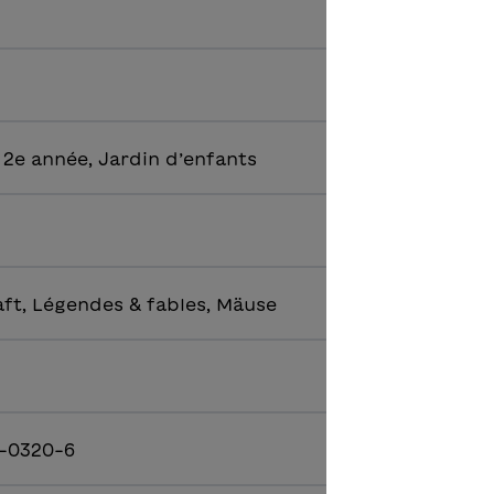
 2e année, Jardin d’enfants
ft, Légendes & fables, Mäuse
-0320-6