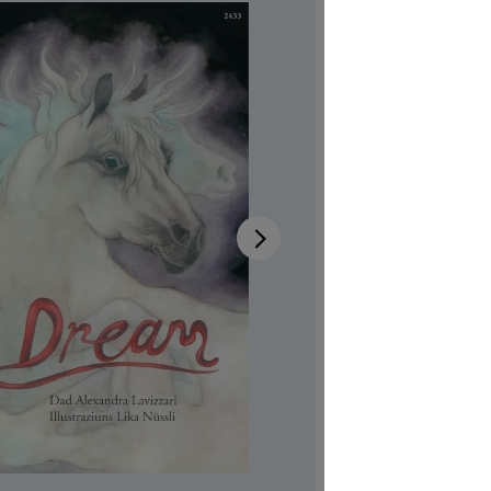
Disponib
Auteur-tri
Illustrateur
Aussi dispo
Réf. produi
CHF 7.00
Prix TTC, fr
Couvertur
Quantité de p