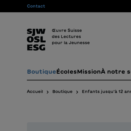
Contact
recherche
Passer à la navigation principale
Œuvre Suisse
des Lectures
pour la Jeunesse
Boutique
Écoles
Mission
À notre s
Accueil
Boutique
Enfants jusqu’à 12 an