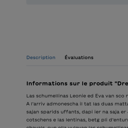
Description
Évaluations
Informations sur le produit "Dr
Las schumellinas Leonie ed Eva van sco min
A l’arriv admonescha il tat las duas mat
sajan sparids uffants, dapi ier na saja er
cotschens e las lentinas, betg pli d’enturn
chavals, cun ella vulevan las schumellinas