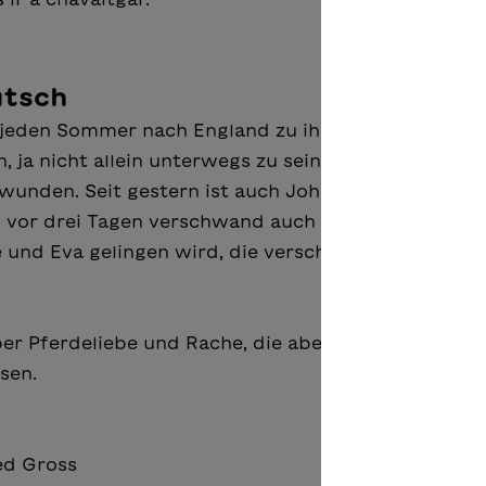
utsch
e jeden Sommer nach England zu ihren Grosseltern. 
 ja nicht allein unterwegs zu sein. In den letzten 
wunden. Seit gestern ist auch John nicht mehr
 vor drei Tagen verschwand auch Milly, die mit den
e und Eva gelingen wird, die verschollenen Kinder z
er Pferdeliebe und Rache, die aber nicht nur
sen.
ed Gross