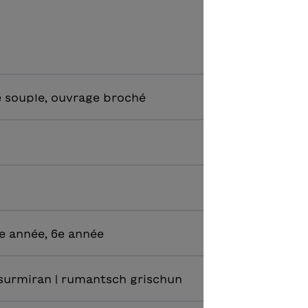
 souple, ouvrage broché
e année, 6e année
 surmiran | rumantsch grischun