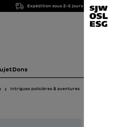
Expédition sous 2-5 jours ouvrés
ujet
Dons
s
Intrigues policières & aventures
Dre