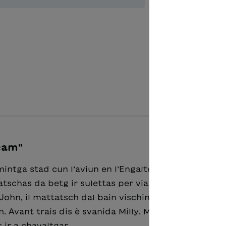
Ajouter à 
eam"
tga stad cun l’aviun en l’Engalterra tar il tat e la 
tatschas da betg ir sulettas per via. Las davosas em
 John, il mattatsch dal bain vischin cun ils chavels
. Avant trais dis è svanida Milly. Milly è tut narra d
 ir a chavaltgar.