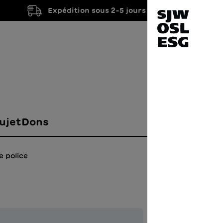
Expédition sous 2-5 jours ouvrés
ujet
Dons
e police
Du ri