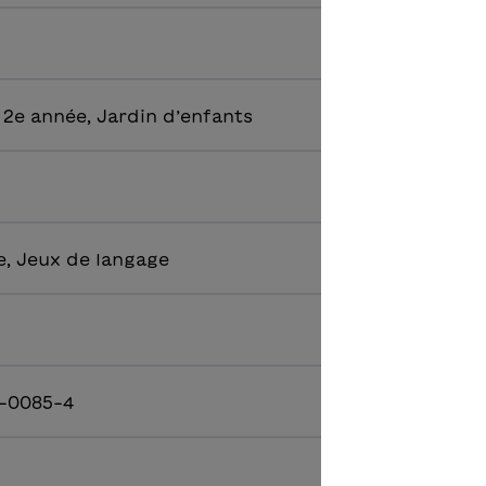
 2e année, Jardin d’enfants
e, Jeux de langage
-0085-4