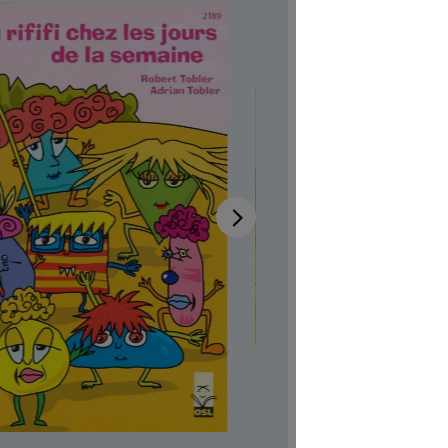
jour
Disponib
Auteur-tri
Illustrateur
Aussi dispo
Réf. produi
CHF 7.00
Prix TTC, fr
Couvertur
Quantité de p