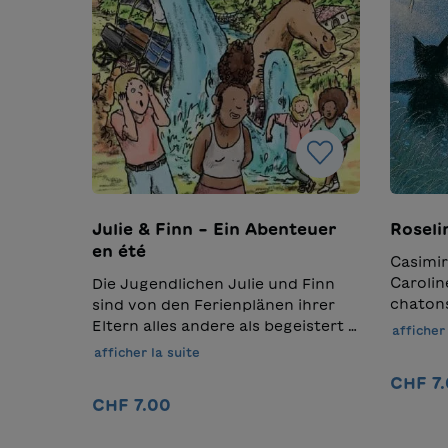
Julie & Finn – Ein Abenteuer
Roseli
en été
Casimir
Carolin
Die Jugendlichen Julie und Finn
chatons
sind von den Ferienplänen ihrer
la fami
Eltern alles andere als begeistert –
afficher 
pelage 
zumal sie nicht einmal dieselbe
afficher la suite
méconte
Sprache sprechen. Während Finn
CHF 7
cinquiè
die französischen Wörter nicht
CHF 7.00
Roseline
einfallen, versteht Julie noch
partout
weniger Deutsch. Verständigung?
Ajouter au panier