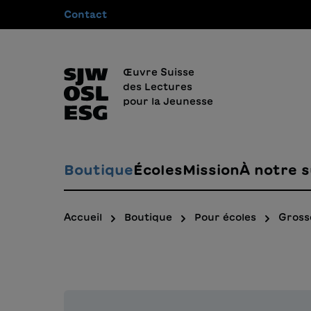
Contact
recherche
Passer à la navigation principale
Œuvre Suisse
des Lectures
pour la Jeunesse
Boutique
Écoles
Mission
À notre s
Accueil
Boutique
Pour écoles
Gross