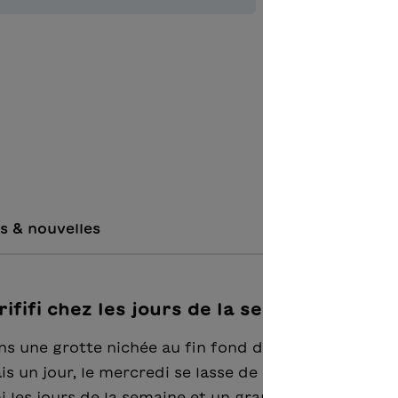
Ajouter à 
s & nouvelles
ififi chez les jours de la semaine"
s une grotte nichée au fin fond de la forêt. Ils sill
s un jour, le mercredi se lasse de passer toujours 
 les jours de la semaine et un grand chaos sur Terr