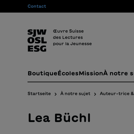
Contact
recherche
Passer à la navigation principale
Œuvre Suisse
des Lectures
pour la Jeunesse
Boutique
Écoles
Mission
À notre s
Startseite
À notre sujet
Auteur-trice & 
Lea Büchl