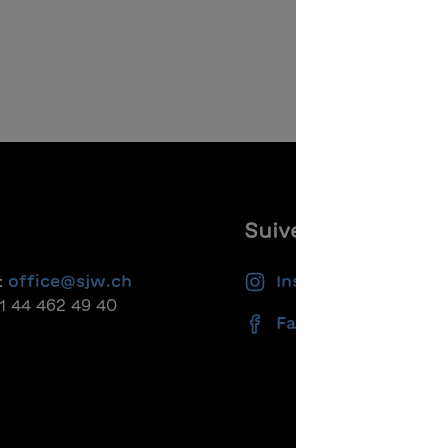
Suivez-nous
:
office@sjw.ch
Instagram
41 44 462 49 40
Facebook