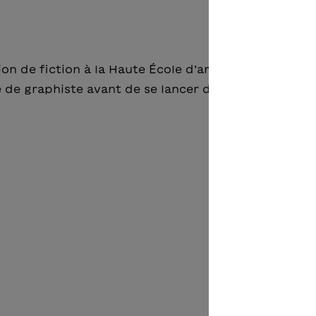
tion de fiction à la Haute École d’art et de design de
ge de graphiste avant de se lancer dans ces domaine