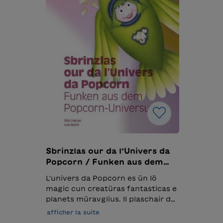
Sbrinzlas our da l’Univers da
Popcorn / Funken aus dem
Popcorn-Universum
L'univers da Popcorn es ün lö
magic cun creatüras fantasticas e
planets müravglius. Il plaschair da
viver in quist cosmos es plü co
afficher la suite
explosiv. Vè eir tü a viagiar e