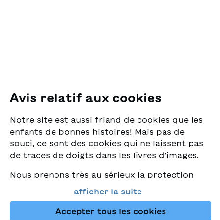
Pfingstweidstrasse 16
8005 Zürich
E-Mail:
office@sjw.ch
Tel: +41 44 462 49 40
Suivez-nous
Avis relatif aux cookies
Instagram
Notre site est aussi friand de cookies que les
Facebook
enfants de bonnes histoires! Mais pas de
souci, ce sont des cookies qui ne laissent pas
Service de livraison
de traces de doigts dans les livres d’images.
Nous prenons très au sérieux la protection
Librairie
de vos données et nous tenons à ce que vous
afficher la suite
trouviez toujours les meilleurs livres pour
Médias
enfants dans notre assortiment. Ce site
Accepter tous les cookies