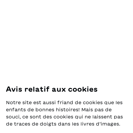
Contact
OSL Œuvre Suisse
des Lectures
pour la Jeunesse
Pfingstweidstrasse 16
8005 Zürich
E-Mail:
office@sjw.ch
Tel: +41 44 462 49 40
Suivez-nous
Avis relatif aux cookies
Instagram
Notre site est aussi friand de cookies que les
Facebook
enfants de bonnes histoires! Mais pas de
souci, ce sont des cookies qui ne laissent pas
Service de livraison
de traces de doigts dans les livres d’images.