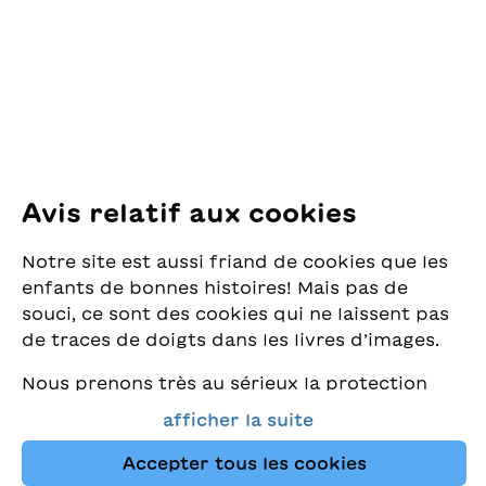
Pfingstweidstrasse 16
8005 Zürich
E-Mail:
office@sjw.ch
Tel: +41 44 462 49 40
Suivez-nous
Avis relatif aux cookies
Instagram
Notre site est aussi friand de cookies que les
Facebook
enfants de bonnes histoires! Mais pas de
souci, ce sont des cookies qui ne laissent pas
Service de livraison
de traces de doigts dans les livres d’images.
Nous prenons très au sérieux la protection
Librairie
de vos données et nous tenons à ce que vous
afficher la suite
trouviez toujours les meilleurs livres pour
Médias
enfants dans notre assortiment. Ce site
Accepter tous les cookies