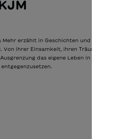
IKJM
la Mehr erzählt in Geschichten und Gedichten von
 Von ihrer Einsamkeit, ihren Träumen, aber auch ih
d Ausgrenzung das eigene Leben in die Hand zu ne
 entgegenzusetzen.