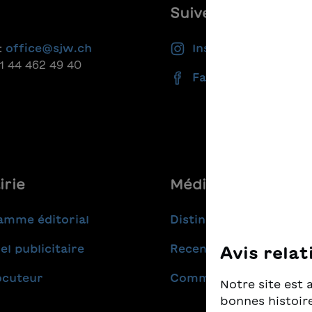
Suivez-nous
:
office@sjw.ch
Instagram
41 44 462 49 40
Facebook
irie
Médias
amme éditorial
Distinctions
el publicitaire
Recensions
Avis relat
ocuteur
Communiqués de pres
Notre site est 
bonnes histoire