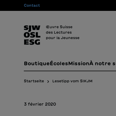
Contact
recherche
Passer à la navigation principale
Œuvre Suisse
des Lectures
pour la Jeunesse
Boutique
Écoles
Mission
À notre s
Startseite
Lesetipp vom SIKJM
3 février 2020