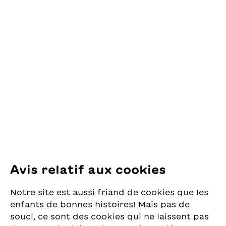
Contact
OSL Œuvre Suisse
des Lectures
pour la Jeunesse
Pfingstweidstrasse 16
8005 Zürich
E-Mail:
office@sjw.ch
Tel: +41 44 462 49 40
Suivez-nous
Avis relatif aux cookies
Instagram
Notre site est aussi friand de cookies que les
Facebook
enfants de bonnes histoires! Mais pas de
souci, ce sont des cookies qui ne laissent pas