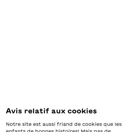
Contact
OSL Œuvre Suisse
des Lectures
pour la Jeunesse
Pfingstweidstrasse 16
8005 Zürich
E-Mail:
office@sjw.ch
Tel: +41 44 462 49 40
Suivez-nous
Avis relatif aux cookies
Instagram
Notre site est aussi friand de cookies que les
Facebook
enfants de bonnes histoires! Mais pas de